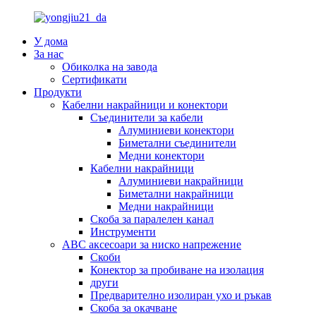
У дома
За нас
Обиколка на завода
Сертификати
Продукти
Кабелни накрайници и конектори
Съединители за кабели
Алуминиеви конектори
Биметални съединители
Медни конектори
Кабелни накрайници
Алуминиеви накрайници
Биметални накрайници
Медни накрайници
Скоба за паралелен канал
Инструменти
ABC аксесоари за ниско напрежение
Скоби
Конектор за пробиване на изолация
други
Предварително изолиран ухо и ръкав
Скоба за окачване