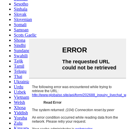
Sesotho
Sinhala
Slovak
Slovenian
Somali
Samoan
Scots Gaelic
Shona
Sindhi
Sundanese
Swahili
Tajik
Tamil
Telugu
Thai
Ukrainian
Urdu
Uzbek
Vietnamese
Welsh
Xhosa
Yiddish
Yoruba
Zulu
Kinyarwanda