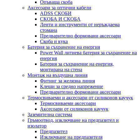
Опъваща скоба
Аксесоари за оптични кабели
ADSS СКОБИ
СКОБА И СКОБА
Ленти и инструменти от неръждаема
стомана
Предварително формовани аксесоари
Скоба и кука
Батерия за съхранение на енергия
Power Wall литиева батерия за съхранение на
енергия
Батерия за съхранение на енергия,
монтирана на стена
Монтаж на въздушна линия
Фитинг за желязна линия
Клещи за средно напрежение
Предварително формовани аксесоари
Термосвиваеми и аксесоари от силиконов каучук
Термосвиваеми аксесоари
Аксесоари от силиконов каучук
Заземителна система
Гръмоотвод, изключване на предпазител и
изолатор
Предпазител
Изключване на предпазителя