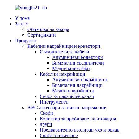
У дома
За нас
Обиколка на завода
Сертификати
Продукти
Кабелни накрайници и конектори
Съединители за кабели
Алуминиеви конектори
Биметални съединители
Медни конектори
Кабелни накрайници
Алуминиеви накрайници
Биметални накрайници
Медни накрайници
Скоба за паралелен канал
Инструменти
ABC аксесоари за ниско напрежение
Скоби
Конектор за пробиване на изолация
други
Предварително изолиран ухо и ръкав
Скоба за окачване