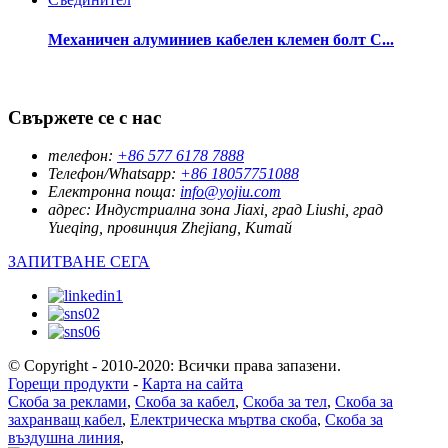
Механичен алуминиев кабелен клемен болт C...
Свържете се с нас
телефон:
+86 577 6178 7888
Телефон/Whatsapp:
+86 18057751088
Електронна поща:
info@yojiu.com
адрес:
Индустриална зона Jiaxi, град Liushi, град
Yueqing, провинция Zhejiang, Китай
ЗАПИТВАНЕ СЕГА
© Copyright - 2010-2020: Всички права запазени.
Горещи продукти
-
Карта на сайта
Скоба за реклами
,
Скоба за кабел
,
Скоба за тел
,
Скоба за
захранващ кабел
,
Електрическа мъртва скоба
,
Скоба за
въздушна линия
,