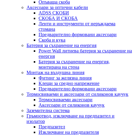
Опъваща скоба
Аксесоари за оптични кабели
ADSS СКОБИ
СКОБА И СКОБА
Ленти и инструменти от неръждаема
стомана
Предварително формовани аксесоари
Скоба и кука
Батерия за съхранение на енергия
Power Wall литиева батерия за съхранение на
енергия
Батерия за съхранение на енергия,
монтирана на стена
Монтаж на въздушна линия
Фитинг за желязна линия
Клещи за средно напрежение
Предварително формовани аксесоари
Термосвиваеми и аксесоари от силиконов каучук
Термосвиваеми аксесоари
Аксесоари от силиконов каучук
Заземителна система
Гръмоотвод, изключване на предпазител и
изолатор
Предпазител
Изключване на предпазителя