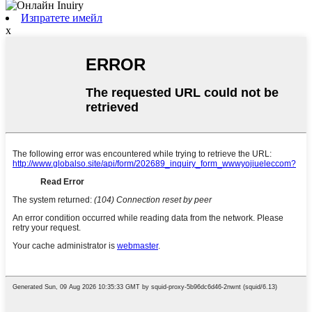
Изпратете имейл
x