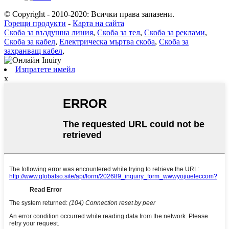
© Copyright - 2010-2020: Всички права запазени.
Горещи продукти
-
Карта на сайта
Скоба за въздушна линия
,
Скоба за тел
,
Скоба за реклами
,
Скоба за кабел
,
Електрическа мъртва скоба
,
Скоба за
захранващ кабел
,
Изпратете имейл
x