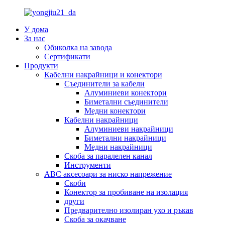
У дома
За нас
Обиколка на завода
Сертификати
Продукти
Кабелни накрайници и конектори
Съединители за кабели
Алуминиеви конектори
Биметални съединители
Медни конектори
Кабелни накрайници
Алуминиеви накрайници
Биметални накрайници
Медни накрайници
Скоба за паралелен канал
Инструменти
ABC аксесоари за ниско напрежение
Скоби
Конектор за пробиване на изолация
други
Предварително изолиран ухо и ръкав
Скоба за окачване