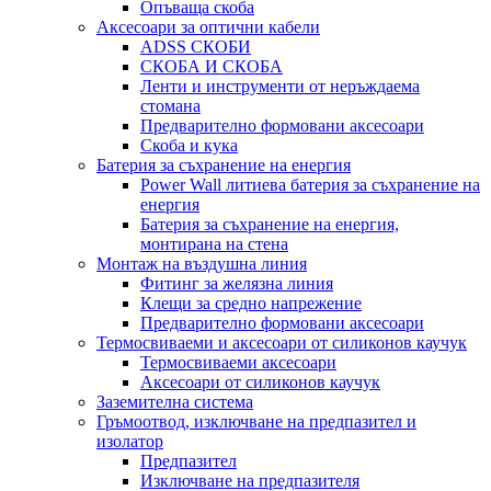
Опъваща скоба
Аксесоари за оптични кабели
ADSS СКОБИ
СКОБА И СКОБА
Ленти и инструменти от неръждаема
стомана
Предварително формовани аксесоари
Скоба и кука
Батерия за съхранение на енергия
Power Wall литиева батерия за съхранение на
енергия
Батерия за съхранение на енергия,
монтирана на стена
Монтаж на въздушна линия
Фитинг за желязна линия
Клещи за средно напрежение
Предварително формовани аксесоари
Термосвиваеми и аксесоари от силиконов каучук
Термосвиваеми аксесоари
Аксесоари от силиконов каучук
Заземителна система
Гръмоотвод, изключване на предпазител и
изолатор
Предпазител
Изключване на предпазителя