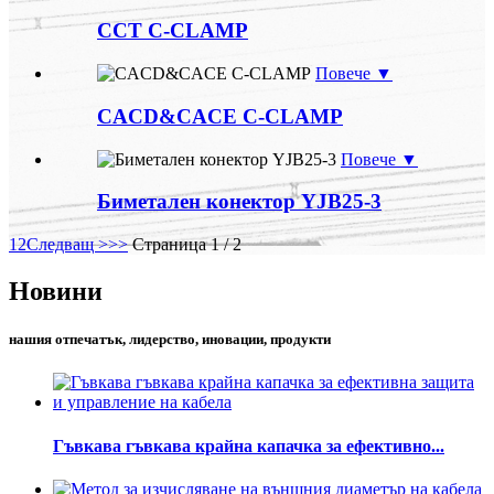
CCT C-CLAMP
Повече ▼
CACD&CACE C-CLAMP
Повече ▼
Биметален конектор YJB25-3
1
2
Следващ >
>>
Страница 1 / 2
Новини
нашия отпечатък, лидерство, иновации, продукти
Гъвкава гъвкава крайна капачка за ефективно...