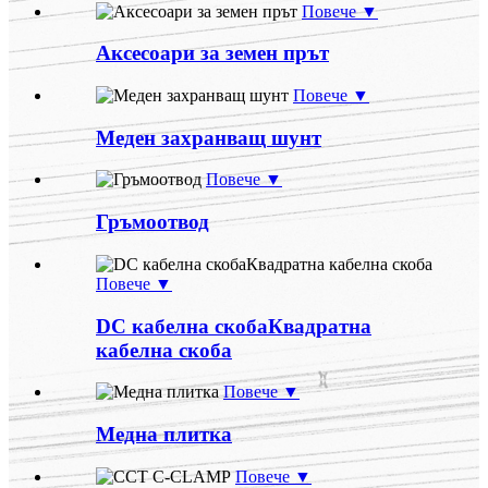
Повече ▼
Аксесоари за земен прът
Повече ▼
Меден захранващ шунт
Повече ▼
Гръмоотвод
Повече ▼
DC кабелна скобаКвадратна
кабелна скоба
Повече ▼
Медна плитка
Повече ▼