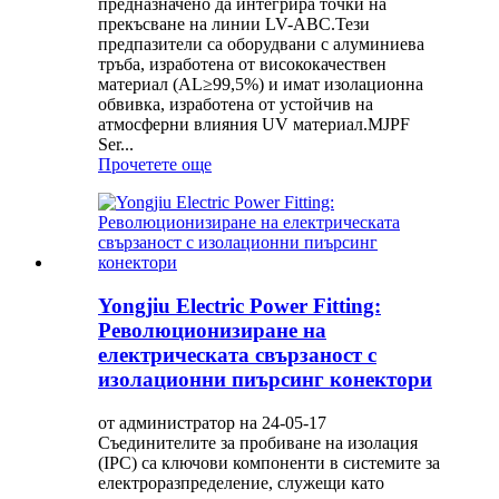
предназначено да интегрира точки на
прекъсване на линии LV-ABC.Тези
предпазители са оборудвани с алуминиева
тръба, изработена от висококачествен
материал (AL≥99,5%) и имат изолационна
обвивка, изработена от устойчив на
атмосферни влияния UV материал.MJPF
Ser...
Прочетете още
Yongjiu Electric Power Fitting:
Революционизиране на
електрическата свързаност с
изолационни пиърсинг конектори
от администратор на 24-05-17
Съединителите за пробиване на изолация
(IPC) са ключови компоненти в системите за
електроразпределение, служещи като