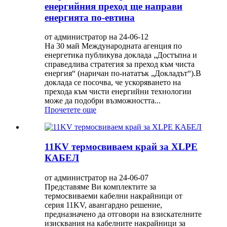
енергийния преход ще направи
енергията по-евтина
от администратор на 24-06-12
На 30 май Международната агенция по
енергетика публикува доклада „Достъпна и
справедлива стратегия за преход към чиста
енергия“ (наричан по-нататък „Докладът“).В
доклада се посочва, че ускоряването на
прехода към чисти енергийни технологии
може да подобри възможността...
Прочетете още
11KV термосвиваем край за XLPE
КАБЕЛ
от администратор на 24-06-07
Представяме Ви комплектите за
термосвиваеми кабелни накрайници от
серия 11KV, авангардно решение,
предназначено да отговори на взискателните
изисквания на кабелните накрайници за