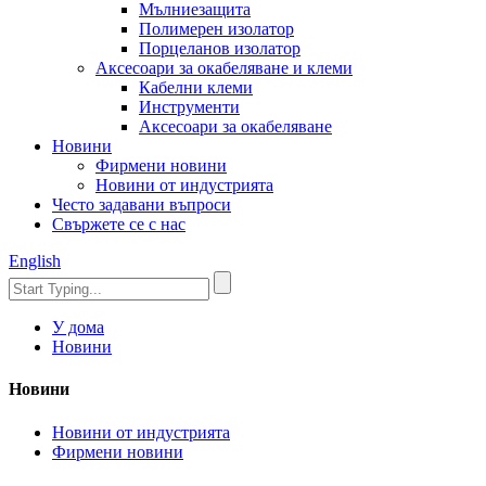
Мълниезащита
Полимерен изолатор
Порцеланов изолатор
Аксесоари за окабеляване и клеми
Кабелни клеми
Инструменти
Аксесоари за окабеляване
Новини
Фирмени новини
Новини от индустрията
Често задавани въпроси
Свържете се с нас
English
У дома
Новини
Новини
Новини от индустрията
Фирмени новини