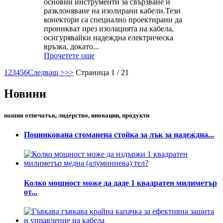
основни инструменти за свързване и
разклоняване на изолирани кабели.Тези
конектори са специално проектирани да
проникват през изолацията на кабела,
осигурявайки надеждна електрическа
връзка, докато...
Прочетете още
1
2
3
4
5
6
Следващ >
>>
Страница 1 / 21
Новини
нашия отпечатък, лидерство, иновации, продукти
Поцинкована стоманена стойка за лък за надеждна...
Колко мощност може да даде 1 квадратен милиметър
от...