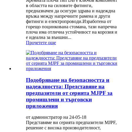
Яремната плоча тип DB е ключов компонент
в областта на силовите фитинги,
предназначен да осигури здрава и надеждна
връзка между напречните рамена и други
фитинги и електропроводи.Изработена от
горещо поцинкована стомана, тази напречна
плоча има отлична устойчивост на корозия и
е идеална за външни...
Прочетете още
Подобряване на безопасността и
надеждността: Представяне на
предпазители от серията MJPF за
промишлени и търговски
приложения
от администратор на 24-05-18
Представяме ви серията предпазители MJPF,
решение с висока производителност,