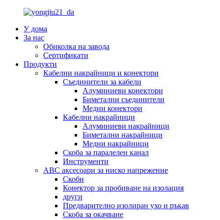
У дома
За нас
Обиколка на завода
Сертификати
Продукти
Кабелни накрайници и конектори
Съединители за кабели
Алуминиеви конектори
Биметални съединители
Медни конектори
Кабелни накрайници
Алуминиеви накрайници
Биметални накрайници
Медни накрайници
Скоба за паралелен канал
Инструменти
ABC аксесоари за ниско напрежение
Скоби
Конектор за пробиване на изолация
други
Предварително изолиран ухо и ръкав
Скоба за окачване