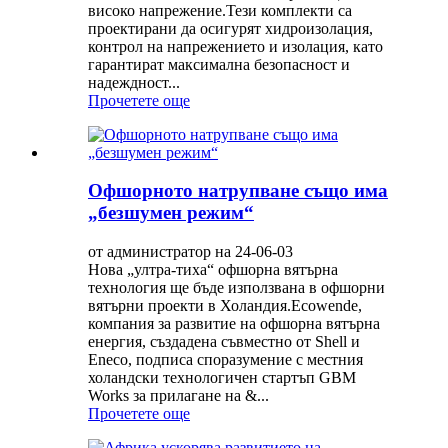
високо напрежение.Тези комплекти са
проектирани да осигурят хидроизолация,
контрол на напрежението и изолация, като
гарантират максимална безопасност и
надеждност...
Прочетете още
Офшорното натрупване също има
„безшумен режим“
от администратор на 24-06-03
Нова „ултра-тиха“ офшорна вятърна
технология ще бъде използвана в офшорни
вятърни проекти в Холандия.Ecowende,
компания за развитие на офшорна вятърна
енергия, създадена съвместно от Shell и
Eneco, подписа споразумение с местния
холандски технологичен стартъп GBM
Works за прилагане на &...
Прочетете още