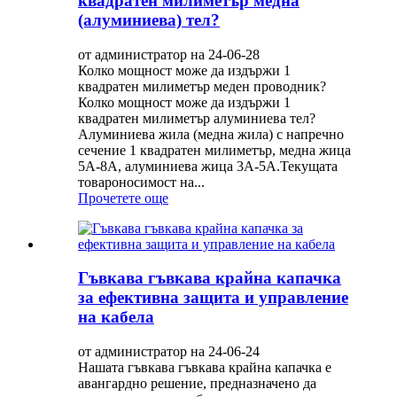
квадратен милиметър медна
(алуминиева) тел?
от администратор на 24-06-28
Колко мощност може да издържи 1
квадратен милиметър меден проводник?
Колко мощност може да издържи 1
квадратен милиметър алуминиева тел?
Алуминиева жила (медна жила) с напречно
сечение 1 квадратен милиметър, медна жица
5A-8A, алуминиева жица 3A-5A.Текущата
товароносимост на...
Прочетете още
Гъвкава гъвкава крайна капачка
за ефективна защита и управление
на кабела
от администратор на 24-06-24
Нашата гъвкава гъвкава крайна капачка е
авангардно решение, предназначено да