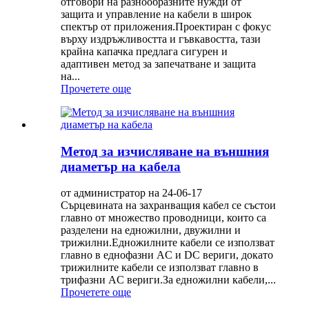
отговори на разнообразните нужди от
защита и управление на кабели в широк
спектър от приложения.Проектиран с фокус
върху издръжливостта и гъвкавостта, тази
крайна капачка предлага сигурен и
адаптивен метод за запечатване и защита
на...
Прочетете още
Метод за изчисляване на външния
диаметър на кабела
от администратор на 24-06-17
Сърцевината на захранващия кабел се състои
главно от множество проводници, които са
разделени на едножилни, двужилни и
трижилни.Едножилните кабели се използват
главно в еднофазни AC и DC вериги, докато
трижилните кабели се използват главно в
трифазни AC вериги.За едножилни кабели,...
Прочетете още