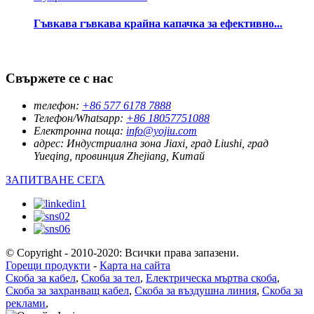
Гъвкава гъвкава крайна капачка за ефективно...
Свържете се с нас
телефон:
+86 577 6178 7888
Телефон/Whatsapp:
+86 18057751088
Електронна поща:
info@yojiu.com
адрес:
Индустриална зона Jiaxi, град Liushi, град
Yueqing, провинция Zhejiang, Китай
ЗАПИТВАНЕ СЕГА
© Copyright - 2010-2020: Всички права запазени.
Горещи продукти
-
Карта на сайта
Скоба за кабел
,
Скоба за тел
,
Електрическа мъртва скоба
,
Скоба за захранващ кабел
,
Скоба за въздушна линия
,
Скоба за
реклами
,