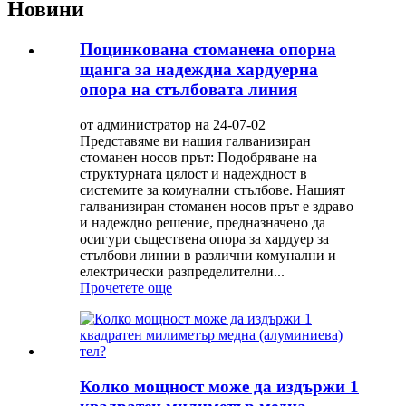
Новини
Поцинкована стоманена опорна
щанга за надеждна хардуерна
опора на стълбовата линия
от администратор на 24-07-02
Представяме ви нашия галванизиран
стоманен носов прът: Подобряване на
структурната цялост и надеждност в
системите за комунални стълбове. Нашият
галванизиран стоманен носов прът е здраво
и надеждно решение, предназначено да
осигури съществена опора за хардуер за
стълбови линии в различни комунални и
електрически разпределителни...
Прочетете още
Колко мощност може да издържи 1