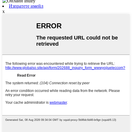
Изпратете имейл
x