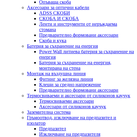
Опъваща скоба
Аксесоари за оптични кабели
ADSS СКОБИ
СКОБА И СКОБА
Ленти и инструменти от неръждаема
стомана
Предварително формовани аксесоари
Скоба и кука
Батерия за съхранение на енергия
Power Wall литиева батерия за съхранение на
енергия
Батерия за съхранение на енергия,
монтирана на стена
Монтаж на въздушна линия
Фитинг за желязна линия
Клещи за средно напрежение
Предварително формовани аксесоари
Термосвиваеми и аксесоари от силиконов каучук
Термосвиваеми аксесоари
Аксесоари от силиконов каучук
Заземителна система
Гръмоотвод, изключване на предпазител и
изолатор
Предпазител
Изключване на предпазителя