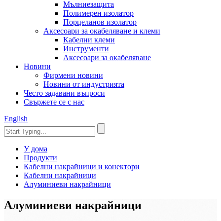
Мълниезащита
Полимерен изолатор
Порцеланов изолатор
Аксесоари за окабеляване и клеми
Кабелни клеми
Инструменти
Аксесоари за окабеляване
Новини
Фирмени новини
Новини от индустрията
Често задавани въпроси
Свържете се с нас
English
У дома
Продукти
Кабелни накрайници и конектори
Кабелни накрайници
Алуминиеви накрайници
Алуминиеви накрайници