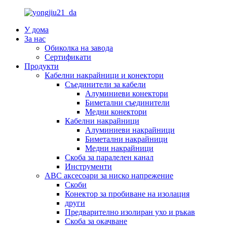
У дома
За нас
Обиколка на завода
Сертификати
Продукти
Кабелни накрайници и конектори
Съединители за кабели
Алуминиеви конектори
Биметални съединители
Медни конектори
Кабелни накрайници
Алуминиеви накрайници
Биметални накрайници
Медни накрайници
Скоба за паралелен канал
Инструменти
ABC аксесоари за ниско напрежение
Скоби
Конектор за пробиване на изолация
други
Предварително изолиран ухо и ръкав
Скоба за окачване