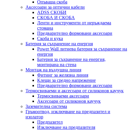
Опъваща скоба
Аксесоари за оптични кабели
ADSS СКОБИ
СКОБА И СКОБА
Ленти и инструменти от неръждаема
стомана
Предварително формовани аксесоари
Скоба и кука
Батерия за съхранение на енергия
Power Wall литиева батерия за съхранение на
енергия
Батерия за съхранение на енергия,
монтирана на стена
Монтаж на въздушна линия
Фитинг за желязна линия
Клещи за средно напрежение
Предварително формовани аксесоари
Термосвиваеми и аксесоари от силиконов каучук
Термосвиваеми аксесоари
Аксесоари от силиконов каучук
Заземителна система
Гръмоотвод, изключване на предпазител и
изолатор
Предпазител
Изключване на предпазителя