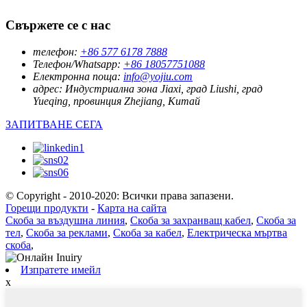
Свържете се с нас
телефон:
+86 577 6178 7888
Телефон/Whatsapp:
+86 18057751088
Електронна поща:
info@yojiu.com
адрес:
Индустриална зона Jiaxi, град Liushi, град
Yueqing, провинция Zhejiang, Китай
ЗАПИТВАНЕ СЕГА
© Copyright - 2010-2020: Всички права запазени.
Горещи продукти
-
Карта на сайта
Скоба за въздушна линия
,
Скоба за захранващ кабел
,
Скоба за
тел
,
Скоба за реклами
,
Скоба за кабел
,
Електрическа мъртва
скоба
,
Изпратете имейл
x