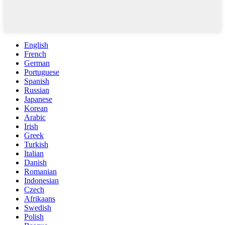
English
French
German
Portuguese
Spanish
Russian
Japanese
Korean
Arabic
Irish
Greek
Turkish
Italian
Danish
Romanian
Indonesian
Czech
Afrikaans
Swedish
Polish