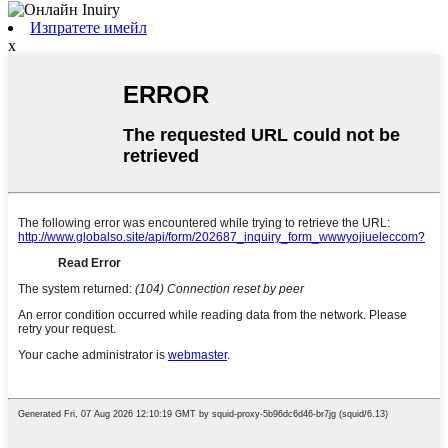
Изпратете имейл
x