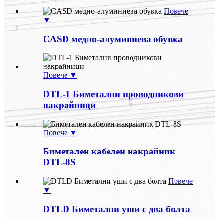
Повече
▼
CASD медно-алуминиева обувка
Повече ▼
DTL-1 Биметални проводникови
накрайници
Повече ▼
Биметален кабелен накрайник
DTL-8S
Повече
▼
DTLD Биметални уши с два болта