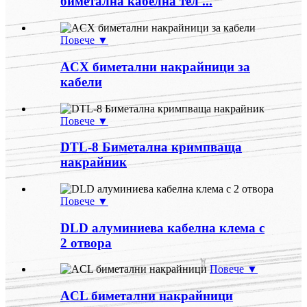
биметална кабелна тел ...
Повече ▼
ACX биметални накрайници за
кабели
Повече ▼
DTL-8 Биметална кримпваща
накрайник
Повече ▼
DLD алуминиева кабелна клема с
2 отвора
Повече ▼
ACL биметални накрайници