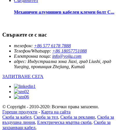
Механичен алуминиев кабелен клемен болт C...
Свържете се с нас
телефон:
+86 577 6178 7888
Телефон/Whatsapp:
+86 18057751088
Електронна поща:
info@yojiu.com
адрес:
Индустриална зона Jiaxi, град Liushi, град
Yueqing, провинция Zhejiang, Китай
ЗАПИТВАНЕ СЕГА
© Copyright - 2010-2020: Всички права запазени.
Горещи продукти
-
Карта на сайта
Скоба за кабел
,
Скоба за тел
,
Скоба за реклами
,
Скоба за
въздушна линия
,
Електрическа мъртва скоба
,
Скоба за
захранващ кабел
,