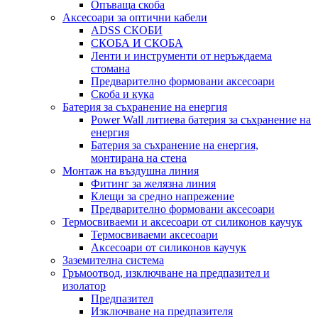
Опъваща скоба
Аксесоари за оптични кабели
ADSS СКОБИ
СКОБА И СКОБА
Ленти и инструменти от неръждаема
стомана
Предварително формовани аксесоари
Скоба и кука
Батерия за съхранение на енергия
Power Wall литиева батерия за съхранение на
енергия
Батерия за съхранение на енергия,
монтирана на стена
Монтаж на въздушна линия
Фитинг за желязна линия
Клещи за средно напрежение
Предварително формовани аксесоари
Термосвиваеми и аксесоари от силиконов каучук
Термосвиваеми аксесоари
Аксесоари от силиконов каучук
Заземителна система
Гръмоотвод, изключване на предпазител и
изолатор
Предпазител
Изключване на предпазителя