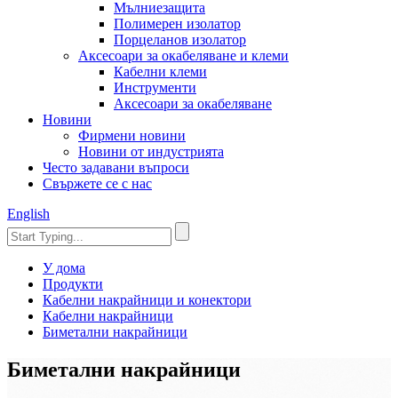
Мълниезащита
Полимерен изолатор
Порцеланов изолатор
Аксесоари за окабеляване и клеми
Кабелни клеми
Инструменти
Аксесоари за окабеляване
Новини
Фирмени новини
Новини от индустрията
Често задавани въпроси
Свържете се с нас
English
У дома
Продукти
Кабелни накрайници и конектори
Кабелни накрайници
Биметални накрайници
Биметални накрайници