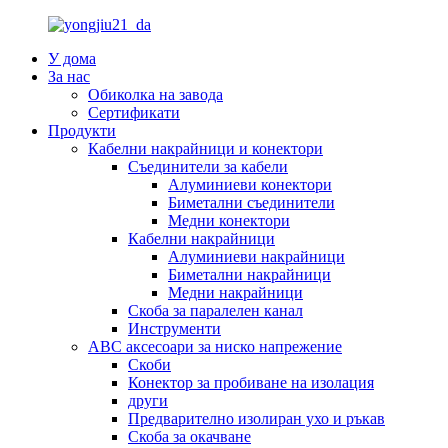
У дома
За нас
Обиколка на завода
Сертификати
Продукти
Кабелни накрайници и конектори
Съединители за кабели
Алуминиеви конектори
Биметални съединители
Медни конектори
Кабелни накрайници
Алуминиеви накрайници
Биметални накрайници
Медни накрайници
Скоба за паралелен канал
Инструменти
ABC аксесоари за ниско напрежение
Скоби
Конектор за пробиване на изолация
други
Предварително изолиран ухо и ръкав
Скоба за окачване